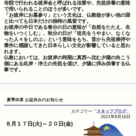
寺院で行われる彼岸会と呼ばれる法要や、先祖供養の意味
で用いられることのほうが多いです。
「お彼岸にお墓参り」という文化は、仏教徒が多い他の国
と比べても日本だけの独特の風習です。
お彼岸の中日である春分の日の意味が「自然をたたえ、生
物をいつくしむ」、秋分の日が「祖先をうやまい、なくな
った人々をしのぶ」という意味をもち、昔から先祖崇拝や
豊作に感謝してきた日本らしい文化が影響していると思わ
れます。
仏教においては、お彼岸の時期に真西へ沈む夕陽の向こう
側にある此岸・浄土の先祖を偲び、夕陽に拝み供養する仏
事です。
夏季休業 お盆休みのお知らせ
カテゴリー「
スタッフブログ
」
2021年8月16日
８月１７
日(火)～２０日(金)