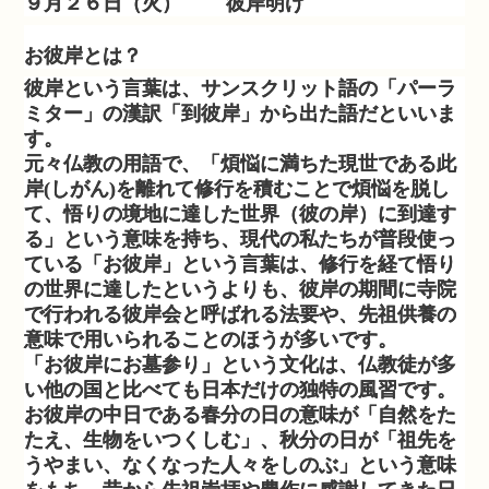
９月２６日（火） 彼岸明け
お彼岸とは？
彼岸という言葉は、サンスクリット語の「パーラ
ミター」の漢訳「到彼岸」から出た語だといいま
す。
元々仏教の用語で、「煩悩に満ちた現世である此
岸(しがん)を離れて修行を積むことで煩悩を脱し
て、悟りの境地に達した世界（彼の岸）に到達す
る」という意味を持ち、現代の私たちが普段使っ
ている「お彼岸」という言葉は、修行を経て悟り
の世界に達したというよりも、彼岸の期間に寺院
で行われる彼岸会と呼ばれる法要や、先祖供養の
意味で用いられることのほうが多いです。
「お彼岸にお墓参り」という文化は、仏教徒が多
い他の国と比べても日本だけの独特の風習です。
お彼岸の中日である春分の日の意味が「自然をた
たえ、生物をいつくしむ」、秋分の日が「祖先を
うやまい、なくなった人々をしのぶ」という意味