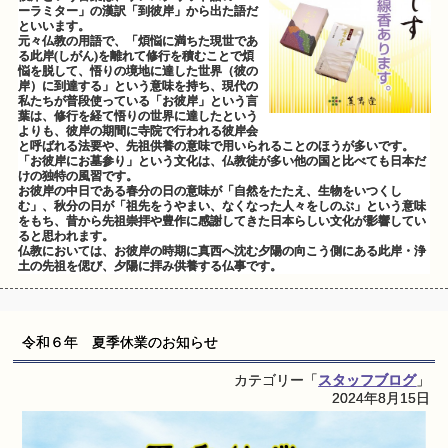
ーラミター」の漢訳「到彼岸」から出た語だ
といいます。
元々仏教の用語で、「煩悩に満ちた現世であ
る此岸(しがん)を離れて修行を積むことで煩
悩を脱して、悟りの境地に達した世界（彼の
岸）に到達する」という意味を持ち、現代の
私たちが普段使っている「お彼岸」という言
葉は、修行を経て悟りの世界に達したという
よりも、彼岸の期間に寺院で行われる彼岸会
と呼ばれる法要や、先祖供養の意味で用いられることのほうが多いです。
「お彼岸にお墓参り」という文化は、仏教徒が多い他の国と比べても日本だ
けの独特の風習です。
お彼岸の中日である春分の日の意味が「自然をたたえ、生物をいつくし
む」、秋分の日が「祖先をうやまい、なくなった人々をしのぶ」という意味
をもち、昔から先祖崇拝や豊作に感謝してきた日本らしい文化が影響してい
ると思われます。
仏教においては、お彼岸の時期に真西へ沈む夕陽の向こう側にある此岸・浄
土の先祖を偲び、夕陽に拝み供養する仏事です。
令和６年 夏季休業のお知らせ
カテゴリー「
スタッフブログ
」
2024年8月15日