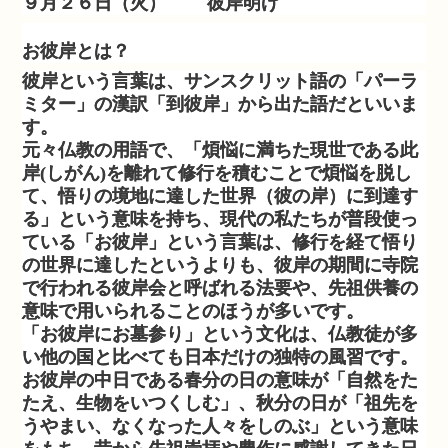
９月２６日（火） 彼岸明け
お彼岸とは？
彼岸という言葉は、サンスクリット語の「パーラ
ミター」の漢訳「到彼岸」から出た語だといいま
す。
元々仏教の用語で、「煩悩に満ちた現世である此
岸(しがん)を離れて修行を積むことで煩悩を脱し
て、悟りの境地に達した世界（彼の岸）に到達す
る」という意味を持ち、現代の私たちが普段使っ
ている「お彼岸」という言葉は、修行を経て悟り
の世界に達したというよりも、彼岸の期間に寺院
で行われる彼岸会と呼ばれる法要や、先祖供養の
意味で用いられることのほうが多いです。
「お彼岸にお墓参り」という文化は、仏教徒が多
い他の国と比べても日本だけの独特の風習です。
お彼岸の中日である春分の日の意味が「自然をた
たえ、生物をいつくしむ」、秋分の日が「祖先を
うやまい、なくなった人々をしのぶ」という意味