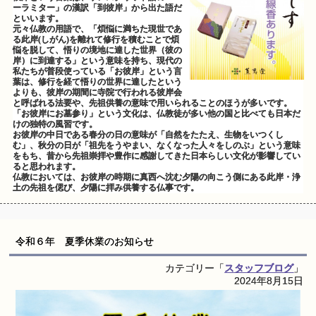
ーラミター」の漢訳「到彼岸」から出た語だ
といいます。
元々仏教の用語で、「煩悩に満ちた現世であ
る此岸(しがん)を離れて修行を積むことで煩
悩を脱して、悟りの境地に達した世界（彼の
岸）に到達する」という意味を持ち、現代の
私たちが普段使っている「お彼岸」という言
葉は、修行を経て悟りの世界に達したという
よりも、彼岸の期間に寺院で行われる彼岸会
と呼ばれる法要や、先祖供養の意味で用いられることのほうが多いです。
「お彼岸にお墓参り」という文化は、仏教徒が多い他の国と比べても日本だ
けの独特の風習です。
お彼岸の中日である春分の日の意味が「自然をたたえ、生物をいつくし
む」、秋分の日が「祖先をうやまい、なくなった人々をしのぶ」という意味
をもち、昔から先祖崇拝や豊作に感謝してきた日本らしい文化が影響してい
ると思われます。
仏教においては、お彼岸の時期に真西へ沈む夕陽の向こう側にある此岸・浄
土の先祖を偲び、夕陽に拝み供養する仏事です。
令和６年 夏季休業のお知らせ
カテゴリー「
スタッフブログ
」
2024年8月15日