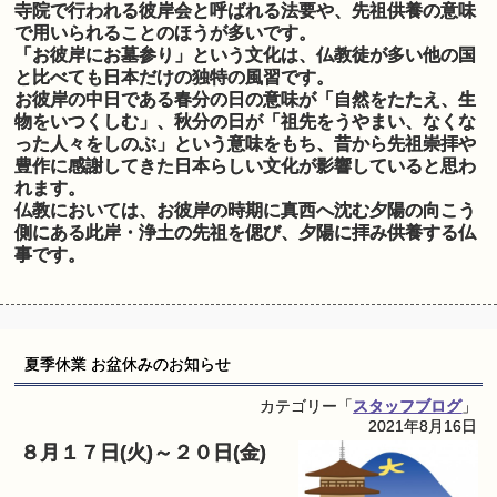
寺院で行われる彼岸会と呼ばれる法要や、先祖供養の意味
で用いられることのほうが多いです。
「お彼岸にお墓参り」という文化は、仏教徒が多い他の国
と比べても日本だけの独特の風習です。
お彼岸の中日である春分の日の意味が「自然をたたえ、生
物をいつくしむ」、秋分の日が「祖先をうやまい、なくな
った人々をしのぶ」という意味をもち、昔から先祖崇拝や
豊作に感謝してきた日本らしい文化が影響していると思わ
れます。
仏教においては、お彼岸の時期に真西へ沈む夕陽の向こう
側にある此岸・浄土の先祖を偲び、夕陽に拝み供養する仏
事です。
夏季休業 お盆休みのお知らせ
カテゴリー「
スタッフブログ
」
2021年8月16日
８月１７
日(火)～２０日(金)