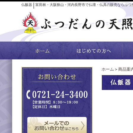
仏飯器
富田林・大阪狭山・河内長野市で仏壇・仏具の販売ならぶつ
│
ホーム
＞
商品案
仏飯器