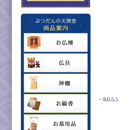
«
吊灯ろう