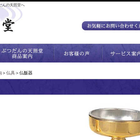
だんの天照堂へ
内
＞
仏具
＞仏飯器