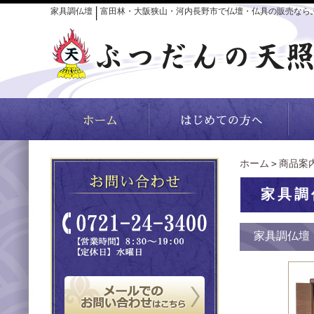
家具調仏壇
富田林・大阪狭山・河内長野市で仏壇・仏具の販売なら
│
ホーム
＞
商品案
家具調
家具調仏壇