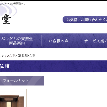
ぶつだんの天照堂へ
内
＞
お仏壇
＞家具調仏壇
仏壇
 ウォールナット