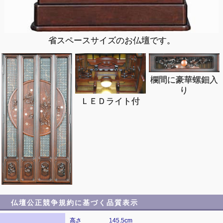
省スペースサイズのお仏壇です。
欄間に豪華螺鈿入
り
ＬＥＤライト付
仏壇公正競争規約に基づく品質表示
高さ
145.5cm