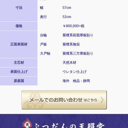
寸法
幅
57cm
奥行
52cm
価格
￥800,000+税
台輪
紫檀系前面厚板貼り
正面表面材
戸板
紫檀系無垢
大戸軸
紫檀系三方厚板貼り
主芯材
天然木材
表面仕上げ
ウレタン仕上げ
原産国
海外 検品：静岡