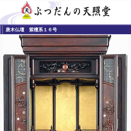
唐木仏壇 紫檀系１６号