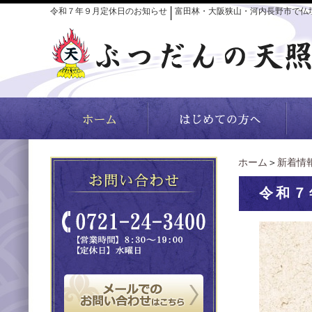
令和７年９月定休日のお知らせ
富田林・大阪狭山・河内長野市で仏
│
ホーム
＞
新着情
令和７