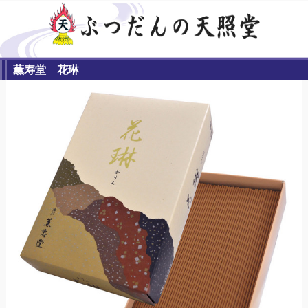
薫寿堂 花琳