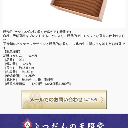
現代的でやさしい白檀の香りが広がるお線香です。
白檀、天然香料をブレンドすることにより、現代的で甘くソフトな香りに仕上げまし
た。
平安朝のパッケージデザインと現代的な香り、古典の中に新しさを加えたお線香で
す。
【商品概要】
花琳（かりん） 大バラ
［品番］
021
［煙の量］ ふつう
［長さ］ 約
13.5
ｃｍ
［内容量］ 約
150
ｇ
［燃焼時間］ 約
25
分
［原材料］ 椨皮粉、白檀、香料類
［希望小売価格］
1,404
円
（本体価格
1,300
円）