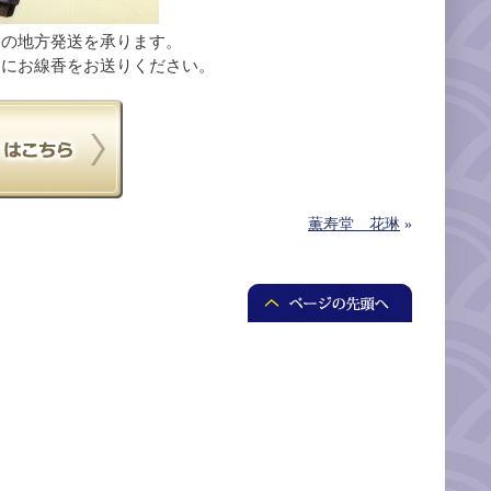
香の地方発送を承ります。
えにお線香をお送りください。
薫寿堂 花琳
»