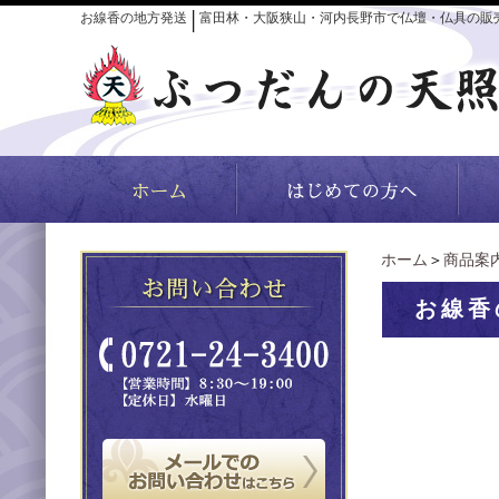
お線香の地方発送
富田林・大阪狭山・河内長野市で仏壇・仏具の販
│
ホーム
＞
商品案
お線香