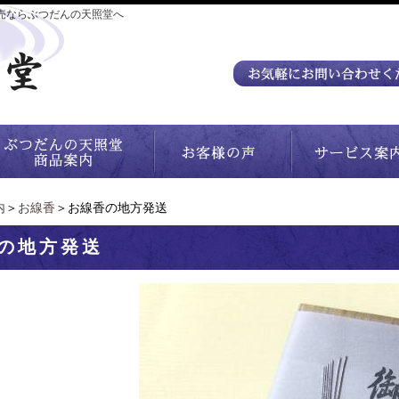
売ならぶつだんの天照堂へ
内
＞
お線香
＞お線香の地方発送
の地方発送