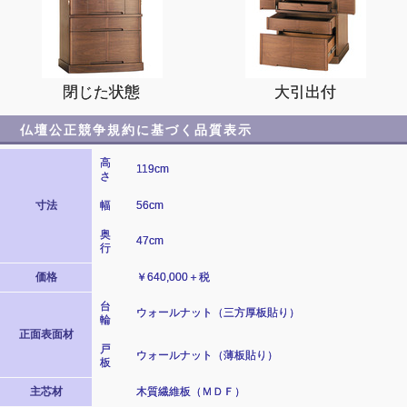
閉じた状態
大引出付
仏壇公正競争規約に基づく品質表示
高
119cm
さ
寸法
幅
56cm
奥
47cm
行
価格
￥640,000＋税
台
ウォールナット（三方厚板貼り）
輪
正面表面材
戸
ウォールナット（薄板貼り）
板
主芯材
木質繊維板（ＭＤＦ）