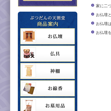
家に二
お仏壇
お仏壇
お仏壇