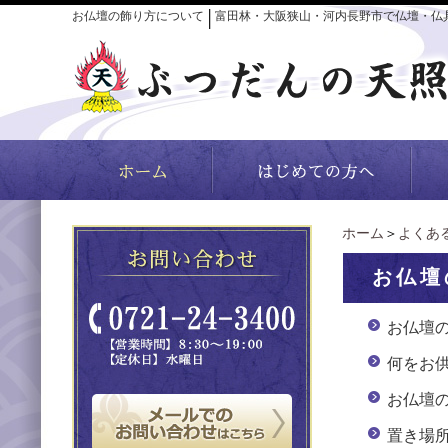
お仏壇の飾り方について
富田林・大阪狭山・河内長野市で仏壇・仏
│
ホーム
＞
よくあ
お仏壇
お仏壇
何をお
お仏壇
置き場