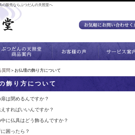
具の販売ならぶつだんの天照堂へ
る質問
＞お仏壇の飾り方について
の飾り方について
の扉は閉めるんですか？
供えすればいいんですか？
の中に仏具はどう飾るんですか？
所に困ったら？